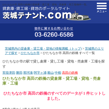
ひたちなか市 高田の鉄橋の貸倉庫・貸工場・貸地・売倉庫・売工場|物件一覧。
M
茨城県内の貸倉庫・貸工場・貸地の情報満載（トップ)
>
茨城県のエリ
アで探す
>
ひたちなか市
> ひたちなか市 高田の鉄橋 すべて一覧
ひたちなか市の駅で貸し倉庫・貸し工場・貸地・売倉庫・工場を探
す
常陸津田
/
勝田
/
那珂湊
/
阿字ヶ浦
/
殿山
/
中根
/
高田の鉄橋
ひたちなか市 高田の鉄橋
の貸倉庫・貸工場・貸地・売倉
庫・工場
ひたちなか市 高田の鉄橋のすべてのデータが 1 件ヒットし
ました。