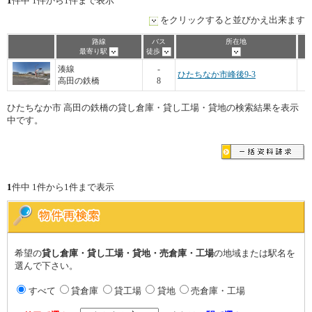
1
件中 1件から1件まで表示
をクリックすると並びかえ出来ます
路線
バス
所在地
最寄り駅
徒歩
8
湊線
-
ひたちなか市峰後9-3
高田の鉄橋
8
ひたちなか市 高田の鉄橋の貸し倉庫・貸し工場・貸地の検索結果を表示
中です。
1
件中 1件から1件まで表示
希望の
貸し倉庫・貸し工場・貸地・売倉庫・工場
の地域または駅名を
選んで下さい。
すべて
貸倉庫
貸工場
貸地
売倉庫・工場