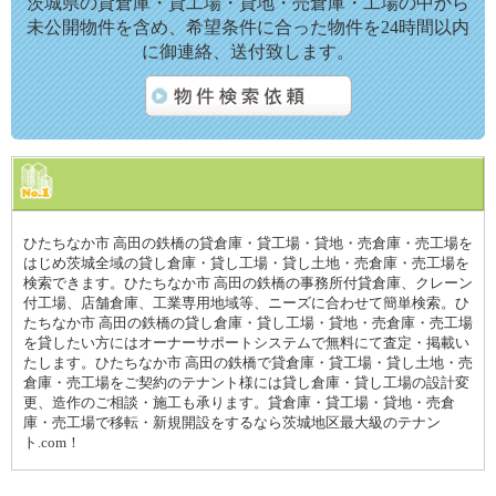
茨城県の貸倉庫・貸工場・貸地・売倉庫・工場の中から
未公開物件を含め、希望条件に合った物件を24時間以内
に御連絡、送付致します。
ひたちなか市 高田の鉄橋の貸倉庫・貸工場・貸地・売倉庫・売工場を
はじめ茨城全域の貸し倉庫・貸し工場・貸し土地・売倉庫・売工場を
検索できます。ひたちなか市 高田の鉄橋の事務所付貸倉庫、クレーン
付工場、店舗倉庫、工業専用地域等、ニーズに合わせて簡単検索。ひ
たちなか市 高田の鉄橋の貸し倉庫・貸し工場・貸地・売倉庫・売工場
を貸したい方にはオーナーサポートシステムで無料にて査定・掲載い
たします。ひたちなか市 高田の鉄橋で貸倉庫・貸工場・貸し土地・売
倉庫・売工場をご契約のテナント様には貸し倉庫・貸し工場の設計変
更、造作のご相談・施工も承ります。貸倉庫・貸工場・貸地・売倉
庫・売工場で移転・新規開設をするなら茨城地区最大級のテナン
ト.com！