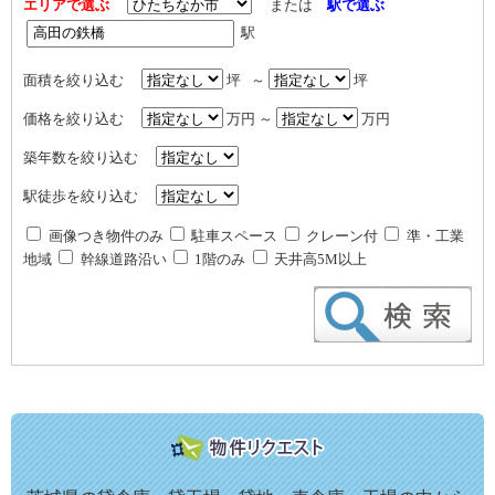
エリアで選ぶ
または
駅で選ぶ
駅
面積を絞り込む
坪 ～
坪
価格を絞り込む
万円 ～
万円
築年数を絞り込む
駅徒歩を絞り込む
画像つき物件のみ
駐車スペース
クレーン付
準・工業
地域
幹線道路沿い
1階のみ
天井高5M以上