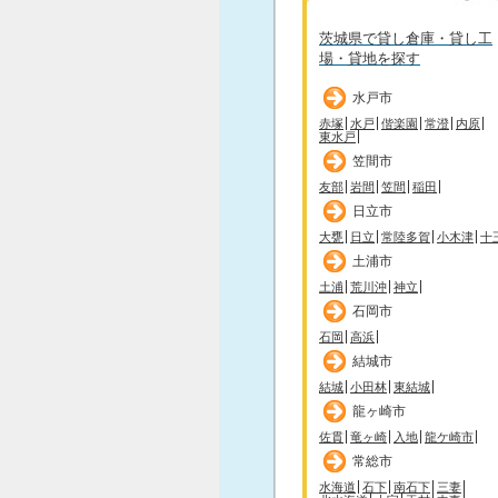
茨城県で貸し倉庫・貸し工
場・貸地を探す
水戸市
赤塚
水戸
偕楽園
常澄
内原
東水戸
笠間市
友部
岩間
笠間
稲田
日立市
大甕
日立
常陸多賀
小木津
十
土浦市
土浦
荒川沖
神立
石岡市
石岡
高浜
結城市
結城
小田林
東結城
龍ヶ崎市
佐貫
竜ヶ崎
入地
龍ケ崎市
常総市
水海道
石下
南石下
三妻