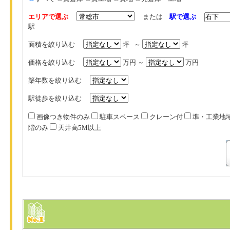
エリアで選ぶ
または
駅で選ぶ
駅
面積を絞り込む
坪 ～
坪
価格を絞り込む
万円 ～
万円
築年数を絞り込む
駅徒歩を絞り込む
画像つき物件のみ
駐車スペース
クレーン付
準・工業地
階のみ
天井高5M以上