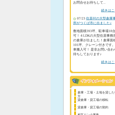
お問合せお待ちして...
続きはこ
07/23
住居付の大型倉庫
所がつくば市に出ました♪
敷地面積393坪、駐車場18
可！４LDKの大型住居事務
の倉庫が出ました！倉庫面
101坪、クレーン付きです。4
車搬入可！ 是非お問い合わ
待ちしております♪
続きはこ
倉庫・工場・土地を貸した
方
貸倉庫・貸工場の移転
貸倉庫・貸工場の契約
相互リンク募集