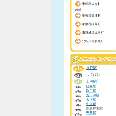
那珂郡東海村
東海
稲敷郡美浦村
稲敷郡阿見町
東茨城郡城里町
北相馬郡利根町
水戸駅
つくば駅
土浦駅
日立駅
取手駅
荒川沖駅
古河駅
牛久駅
鹿島神宮駅
守谷駅