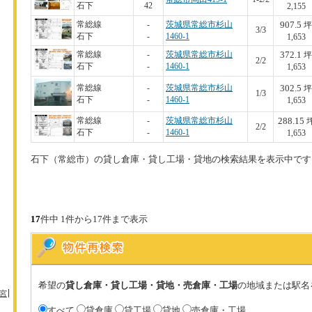
石下
42
2,155
907.5
常総線
-
茨城県常総市杉山
坪
3/3
石下
-
1460-1
1,653
372.1
常総線
-
茨城県常総市杉山
坪
2/2
石下
-
1460-1
1,653
302.5
常総線
-
茨城県常総市杉山
坪
1/3
石下
-
1460-1
1,653
288.15
常総線
-
茨城県常総市杉山
2/2
石下
-
1460-1
1,653
石下（常総市）の貸し倉庫・貸し工場・貸地の検索結果を表示中です
17
件中 1件から17件まで表示
希望の
貸し倉庫・貸し工場・貸地・売倉庫・工場
の地域または駅名
宮
すべて
貸倉庫
貸工場
貸地
売倉庫・工場