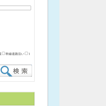
域
幹線道路沿い
1