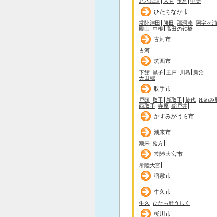
北水海道
大宝
玉村
中妻
ひたちなか市
常陸津田
勝田
那珂湊
阿字ヶ浦
殿山
中根
高田の鉄橋
古河市
古河
筑西市
下館
黒子
玉戸
川島
新治
大田郷
取手市
戸頭
取手
新取手
藤代
ゆめみ
西取手
寺原
稲戸井
かすみがうら市
潮来市
潮来
延方
常陸大宮市
常陸大宮
稲敷市
牛久市
牛久
ひたち野うしく
桜川市