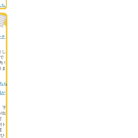
こち
ーチ
まし
中で
内！
りま
ちら
場が
円。下
が出
可
別ト
電
ぜひ