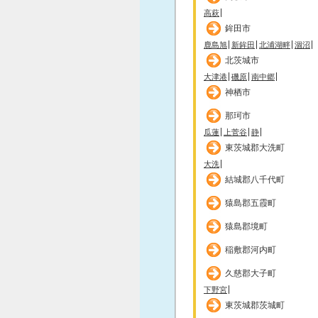
高萩
鉾田市
鹿島旭
新鉾田
北浦湖畔
涸沼
北茨城市
大津港
磯原
南中郷
神栖市
那珂市
瓜蓮
上菅谷
静
東茨城郡大洗町
大洗
結城郡八千代町
猿島郡五霞町
猿島郡境町
稲敷郡河内町
久慈郡大子町
下野宮
東茨城郡茨城町