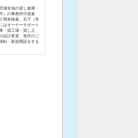
茨城全域の貸し倉庫・
市）の事務所付貸倉
て簡単検索。石下（常
にはオーナーサポート
庫・貸工場・貸し土
の設計変更、造作のご
移転・新規開設をする