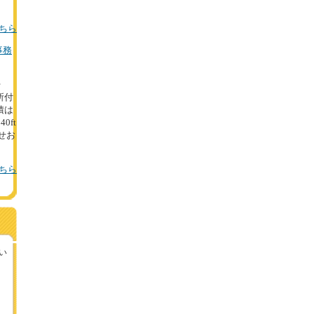
ちら
事務
台
所付
積は
0ft
せお
ちら
い