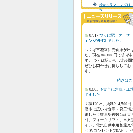
過去のランキングは
ら
07/17
つくば駅 オーナ
ェンジ物件出ました。
つくば市花室に売倉庫が出
た。現在396,000円で賃貸
す。 つくば駅からも徒歩圏
ぜひお問合せお待ちしてお
す。
続きはこ
03/05
下妻市に倉庫・工
出ました！
面積120坪、賃料214,500
妻市に広い貸倉庫・貸工場
ました！駐車場複数台設置
能、フォークリフト、男女
イレ、電気自動車用普通充
200Vコンセント(20A)付。