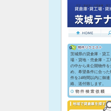
石下（常総市）の貸倉庫・貸工
茨城県の貸倉庫・貸工
場・貸地・売倉庫・工
の中から未公開物件を
め、希望条件に合った
件を24時間以内に御連
絡、送付致します。