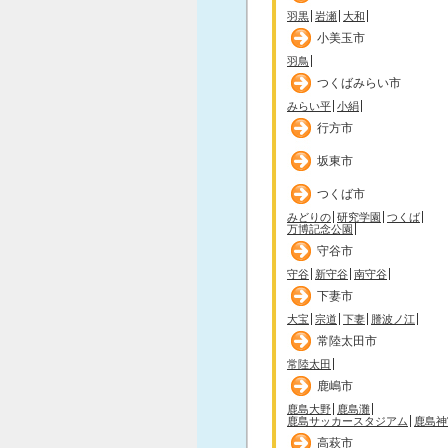
羽黒
岩瀬
大和
小美玉市
羽鳥
つくばみらい市
みらい平
小絹
行方市
坂東市
つくば市
みどりの
研究学園
つくば
万博記念公園
守谷市
守谷
新守谷
南守谷
下妻市
大宝
宗道
下妻
謄波ノ江
常陸太田市
常陸太田
鹿嶋市
鹿島大野
鹿島灘
鹿島サッカースタジアム
鹿島神
高萩市