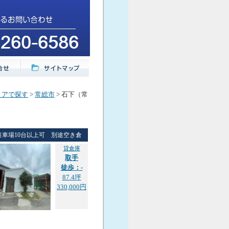
リアで探す
>
常総市
> 石下（常
駐車場10台以上可 別途空き倉
貸倉庫
取手
徒歩：-
87.4坪
330,000円