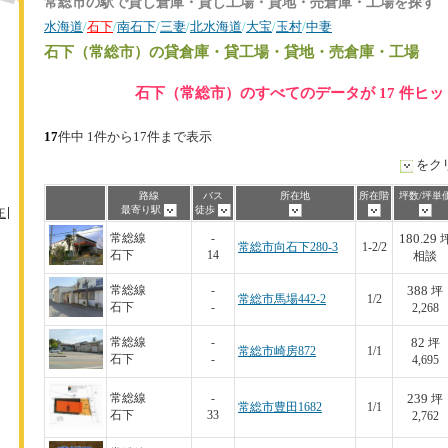
常総市の駅で貸し倉庫・貸し工場・貸地・売倉庫・工場を探す
水海道
/
石下
/
南石下
/
三妻
/
北水海道
/
大宝
/
玉村
/
中妻
石下（常総市）
の貸倉庫・貸工場・貸地・売倉庫・工場
石下（常総市）のすべてのデータが 17 件ヒ
17
件中 1件から17件まで表示
をク
路線
バス
所在地
所在階
坪数/坪単
最寄り駅
徒歩
王
180.29
常総線
-
常総市向石下280-3
1-2/2
石下
14
相談
388
常総線
-
坪
常総市馬場442-2
1/2
石下
-
2,268
82
常総線
-
坪
常総市崎房872
1/1
石下
-
4,695
239
常総線
-
坪
常総市豊田1682
1/1
石下
33
2,762